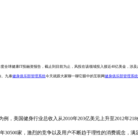
的2014年3季度全球健康IT投融资报告，截止到目前为止，风投在该领域投入接近40亿美金
待。九泰
健身俱乐部管理系统
今天就跟大家聊一聊它眼中的互联网
健身俱乐部管理系统
美国健身行业总收入从2010年203亿美元上升至2012年218
到2012年30500家，激烈的竞争以及用户不断趋于理性的消费