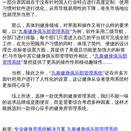
一部分原因就在于没有针对国人行业特点进行高度定制、使用
习惯对软件进行优化，从而导致易用性的下降，丧失市场地位
也就理所当然了。
那么，具体到健身领域，对界面和操作又有什么样的要求
呢，以“
九泰健身俱乐部管理系统
”为例，软件采用二级导航，
分部门进行排版，每个部门只需进入自己的平台就可完成全部
工作，在充分照顾用户习惯的同时，体现了简约、便捷的设计
理念;在标签设置方面，其提供了美观且功能更加强大的标签
栏;与市场中其它健身俱乐部管理软件相比，“
九泰健身俱乐部
管理系统
”显然提供了更高的操作性和移动趣味性……
当然，除此之外，“
九泰健身俱乐部管理系统
”还在许多方
面针对用户进行了人性化的设置，这让健身从业者使用系统时
更加得心应手。
综上所述，选择一款优秀的健身管理系统，我们不能一味
的追求品牌或是图便宜，而是需要综合考虑多种因素，这样才
能挑选到一款得心应手的健身房管理系统。
标签:
专业健身房系统解决方案
九泰健身俱乐部管理系统