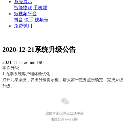
系统展示
智能物联
手机端
短视频平台
抖音
快手
视频号
免费试用
2020-12-21系统升级公告
2021-11-11
admin
196
本
次
升
级
：
1
.
九
泰
系
统
客
户
端
体
验
优
化
：
打
开
九
泰
系
统
，
弹
出
升
级
提
示
框
，
请
大
家
一
定
要
点
击
确
定
，
完
成
系
统
升
级
。